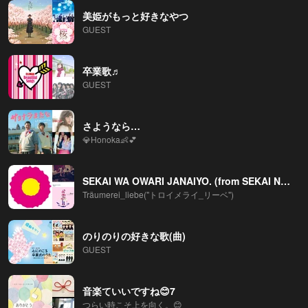
美姫がもっと好きなやつ
GUEST
卒業歌♬︎
GUEST
さようなら…
💎Honoka👶💕
SEKAI WA OWARI JANAIYO. (from SEKAI NO OWARI)
Träumerei_liebe("トロイメライ_リーベ")
のりのりの好きな歌(曲)
GUEST
音楽ていいですね😊7
つらい時こそ上を向く。😊