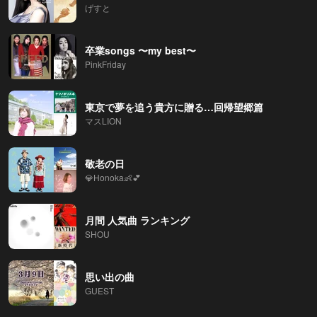
げすと
卒業songs 〜my best〜
PinkFriday
東京で夢を追う貴方に贈る…回帰望郷篇
マスLION
敬老の日
💎Honoka👶💕
月間 人気曲 ランキング
SHOU
思い出の曲
GUEST