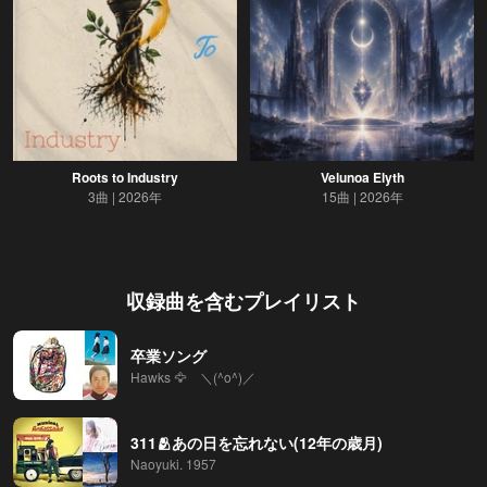
Roots to Industry
Velunoa Elyth
3曲
2026年
15曲
2026年
収録曲を含むプレイリスト
卒業ソング
Hawks 🦅 ＼(^o^)／
311🫂あの日を忘れない(12年の歳月)
Naoyuki. 1957