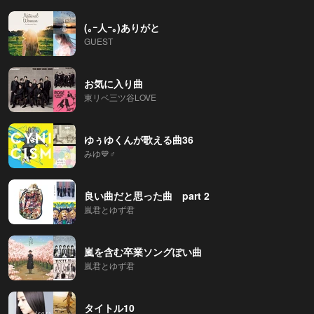
(｡ｰ人ｰ｡)ありがと
GUEST
お気に入り曲
東リベ三ツ谷LOVE
ゆぅゆくんが歌える曲36
みゆ💙♂
良い曲だと思った曲 part 2
嵐君とゆず君
嵐を含む卒業ソングぽい曲
嵐君とゆず君
タイトル10