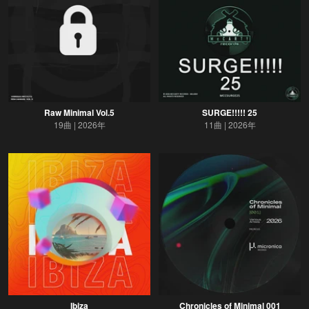
Raw Minimal Vol.5
SURGE!!!!! 25
19曲
2026年
11曲
2026年
Ibiza
Chronicles of Minimal 001