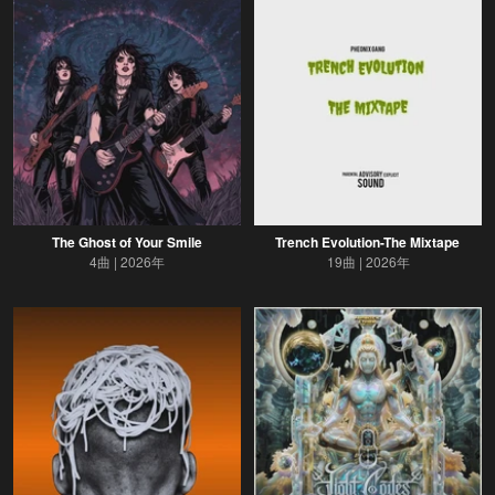
The Ghost of Your Smile
Trench Evolution-The Mixtape
4曲
2026年
19曲
2026年