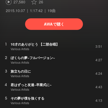
27,580
26
2015.10.07
1:17:42
19曲
AWAで聴く
1
10才のありがとう 【二部合唱】
3:51
Various Artists
2
ぼくらの夢~フルバージョン~
4:27
Various Artists
3
旅立ちの日に
4:24
Various Artists
4
君はずっと友達~卒業式に~
4:43
Various Artists
5
その夢が僕を強くする
4:13
Various Artists