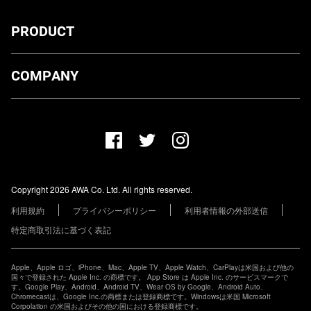
PRODUCT
ダウンロード
COMPANY
プランについて
AWA Co. Ltd.
お知らせ
1-4-1 Mita, Minato-ku, Tokyo, 108-0073, Japan
ヘルプ
ユーザーのお問い合わせ
報道関係の方
Copyright 2026 AWA Co. Ltd. All rights reserved.
レーベル・アーティストの方
利用規約
プライバシーポリシー
利用者情報の外部送信
その他の企業の方
特定商取引法に基づく表記
Apple、Apple ロゴ、iPhone、Mac、Apple TV、Apple Watch、CarPlayは米国および他の
国々で登録された Apple Inc. の商標です。 App Store は Apple Inc. のサービスマークで
す。Google Play、Android、Android TV、Wear OS by Google、Android Auto、
Chromecastは、Google Inc.の商標または登録商標です。Windowsは米国 Microsoft
Corpolation の米国およびその他の国における登録商標です。