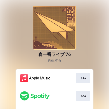
春一番ライブ'76
再生する
PLAY
PLAY