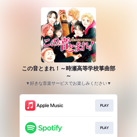
この音とまれ！～時瀬高等学校箏曲部
～
▼好きな音楽サービスでお楽しみください▼
PLAY
PLAY