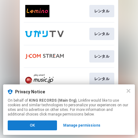
レンタル
レンタル
レンタル
レンタル
Privacy Notice
On behalf of
KING RECORDS (Main Org)
, Linkfire would like to use
レンタル
cookies and similar technologies to personalize your experiences on our
sites and to advertise on other sites. For more information and
additional choices click manage permissions below.
This page may contain affiliate links.
OK
Manage permissions
By using this service, you agree to the use of cookies.
Click here
to manage your permissions.