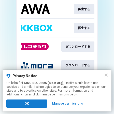
再生する
再生する
ダウンロードする
ダウンロードする
Privacy Notice
On behalf of
KING RECORDS (Main Org)
, Linkfire would like to use
ダウンロードする
cookies and similar technologies to personalize your experiences on our
sites and to advertise on other sites. For more information and
additional choices click manage permissions below.
This page may contain affiliate links.
OK
Manage permissions
By using this service, you agree to the use of cookies.
Click here
to manage your permissions.