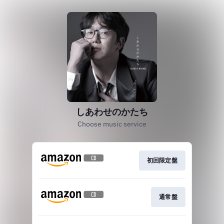
しあわせのかたち
Choose music service
初回限定盤
通常盤