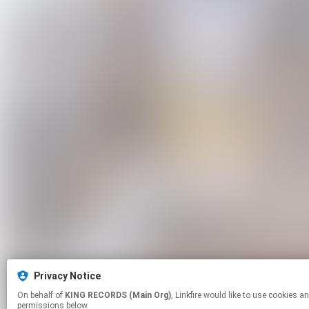
Privacy Notice
On behalf of
KING RECORDS (Main Org)
, Linkfire would like to use cookies and similar technologies to personalize your experiences on our sites and to advertise on other sites. For more information and additional choices click manage
permissions below.