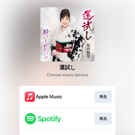
運試し
Choose music service
再生
再生