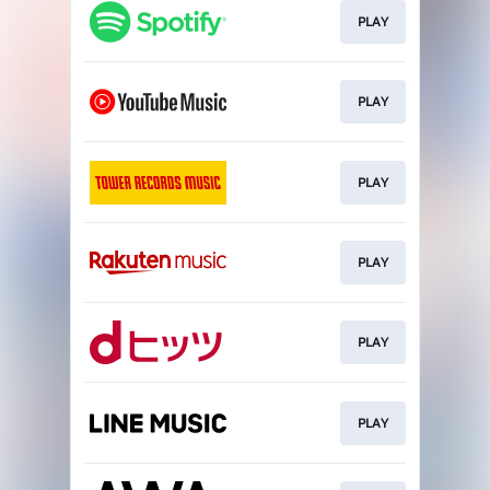
PLAY
PLAY
PLAY
PLAY
PLAY
PLAY